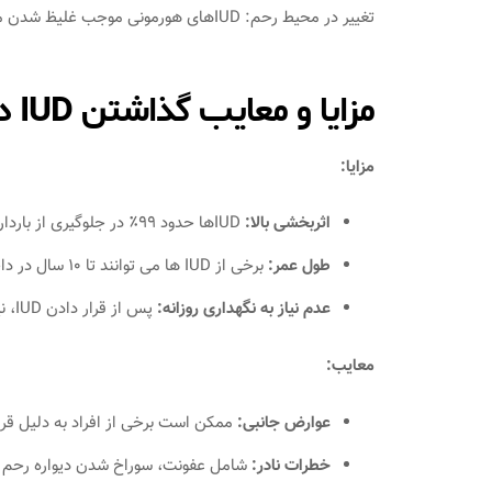
تغییر در محیط رحم: IUDهای هورمونی موجب غلیظ شدن مخاط رحم و تغییر در آندومتر (پوشش داخلی رحم) می‌شوند.
مزایا و معایب گذاشتن IUD در رحم
مزایا:
اثربخشی بالا:
IUDها حدود 99٪ در جلوگیری از بارداری مؤثر هستند.
طول عمر:
برخی از IUD ها می‌ توانند تا 10 سال در داخل رحم بمانند.
عدم نیاز به نگهداری روزانه:
پس از قرار دادن IUD، نیازی به انجام مکرر اقدامات پیشگیری نیست.
معایب:
عوارض جانبی:
ممکن است برخی از افراد به دلیل قرار دادن IUD دچار درد یا خ
خطرات نادر:
شامل عفونت، سوراخ شدن دیواره رحم و خروج IUD از