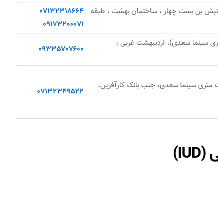
، نبش بن بست چهار ، ساختمان بهشت ، طبقه
07132318664
09173200071
ری سینما سعدی)، اردیبهشت غربی ،
09335707600
ست متری سینما سعدی، جنب بانک کارآفرین،
07132349522
IU)