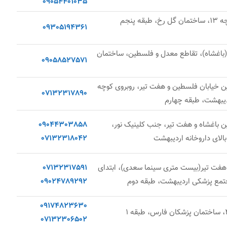
09054401035
بلوار قدوسی غربی، نرسیده به کوچه 13، ساختمان گل رخ، طبقه پنجم
09305194361
ن (باغشاه)، تقاطع معدل و فلسطین، ساختمان
09058527571
ین خیابان فلسطین و هفت تیر، روبروی کوچه
07132317890
ن باغشاه و هفت تیر، جنب کلینیک نور،
09044303858
07132318042
 هفت تیر(بیست متری سینما سعدی)، ابتدای
07132317591
ع پزشکی اردیبهشت، طبقه دوم
09024789292
09174823630
07132306502