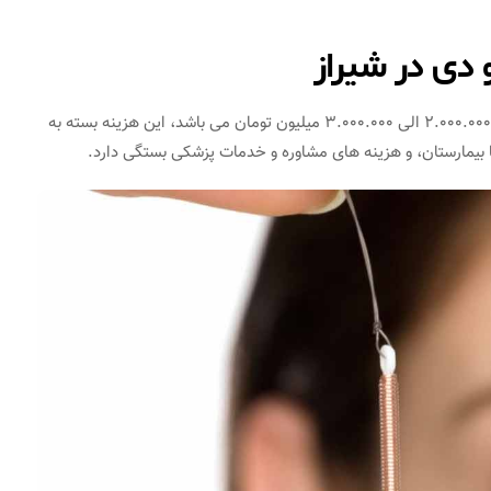
دی در شیراز
هزینه گذاشتن دستگاه آی‌ یو‌ دی (IUD) در شیراز تقریبا بین 2.000.000 الی 3.000.000 میلیون تومان می باشد، این هزینه بسته به