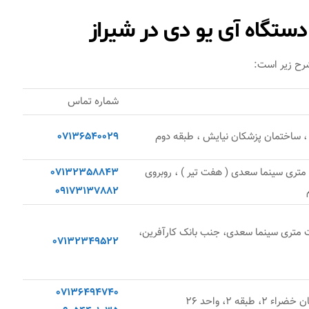
ستگاه آی یو دی در شیراز
شرح زیر است:
شماره تماس
یش ، ساختمان پزشکان نیایش ، طبقه دوم
07136540029
ت متری سینما سعدی ( هفت تیر ) ، روبروی
07132358843
09173137882
ست متری سینما سعدی، جنب بانک کارآفرین،
07132349522
07136494740