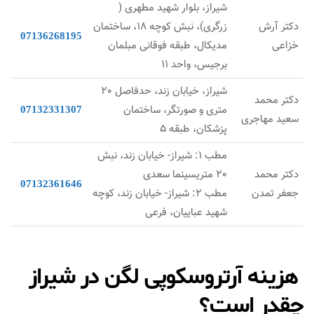
شیراز، بلوار شهید مطهری (
دکتر آرش
زرگری)، نبش کوچه 18، ساختمان
07136268195
خزاعی
مدیکال، طبقه فوقانی مبلمان
برجیس، واحد 11
شیراز، خیابان زند، حدفاصل 20
دکتر محمد
متری و صورتگر، ساختمان
07132331307
سعید مهاجری
پزشکان، طبقه 5
مطب 1: شیراز- خیابان زند، نبش
دکتر محمد
20 متریسینما سعدی
07132361646
جعفر تمدن
مطب 2: شیراز- خیابان زند، کوچه
شهید عباییان، فرعی
هزینه آرتروسکوپی لگن در شیراز
چقدر است؟