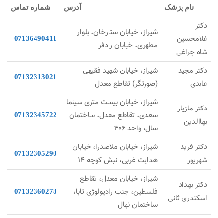
نام پزشک
آدرس
شماره تماس
دکتر
شیراز، خیابان ستارخان، بلوار
غلامحسین
07136490411
مطهری، خیابان رادفر
شاه چراغی
دکتر مجید
شیراز، خیابان شهید فقیهی
07132313021
عابدی
(صورتگر) تقاطع معدل
شیراز، خیابان بیست متری سینما
دکتر مازیار
سعدی، تقاطع معدل، ساختمان
07132345722
بهاالدین
سال، واحد 406
دکتر فرید
شیراز، خیابان ملاصدرا، خیابان
07132305290
شهریور
هدایت غربی، نبش کوچه 14
شیراز، خیابان معدل، تقاطع
دکتر بهداد
فلسطین، جنب رادیولوژی تابا،
07132360278
اسکندری ثانی
ساختمان نهال