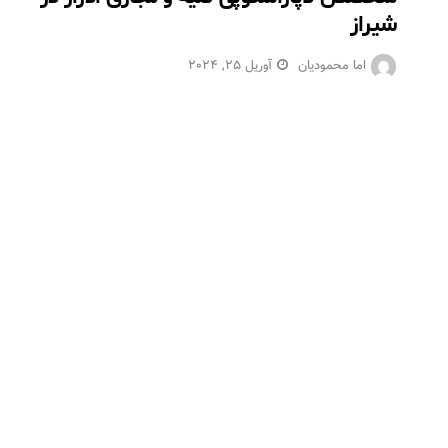
شیراز
اما محمودیان
آوریل 25, 2024