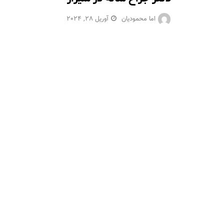
اما محمودیان
آوریل 28, 2024